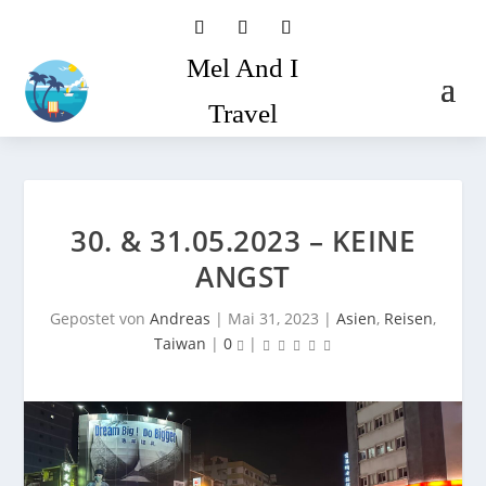
Mel And I
Travel
30. & 31.05.2023 – KEINE
ANGST
Gepostet von
Andreas
|
Mai 31, 2023
|
Asien
,
Reisen
,
Taiwan
|
0
|