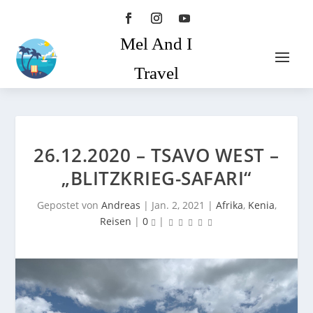
Mel And I
Travel
26.12.2020 – TSAVO WEST –
„BLITZKRIEG-SAFARI“
Gepostet von
Andreas
|
Jan. 2, 2021
|
Afrika
,
Kenia
,
Reisen
|
0
|