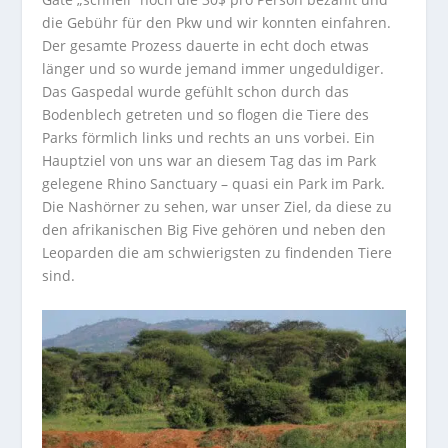
die Gebühr für den Pkw und wir konnten einfahren.
Der gesamte Prozess dauerte in echt doch etwas
länger und so wurde jemand immer ungeduldiger.
Das Gaspedal wurde gefühlt schon durch das
Bodenblech getreten und so flogen die Tiere des
Parks förmlich links und rechts an uns vorbei. Ein
Hauptziel von uns war an diesem Tag das im Park
gelegene Rhino Sanctuary – quasi ein Park im Park.
Die Nashörner zu sehen, war unser Ziel, da diese zu
den afrikanischen Big Five gehören und neben den
Leoparden die am schwierigsten zu findenden Tiere
sind.