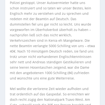
Polizei gestoppt. Unser Autovermieter hatte uns
schon instruiert und so taten wir unser Bestes, kein
Englisch mehr zu verstehen und zu sprechen und
redeten mit der Beamtin auf Deutsch. Das
dummstellen fiel uns gar nicht so leicht. Uns wurde
vorgeworfen im Überholverbot überholt zu haben –
nachprüfen ließ sich das nicht wirklich,
Verkehrszeichen sind in Kenia eh Mangelware. Die
nette Beamtin verlangte 5000 Schilling von uns – etwa
40€. Nach 10 minütigem Deutsch reden, sie fand uns
trotz unser nicht vorhandenen Englischkenntnissen
sehr nett und Andreas ständigen Gestikulieren und
seine leeren Hosentaschen zeigend, war die Dame
mit den angebotenen 1000 Schilling (8€) zufrieden
und wünschte uns eine gute Weiterreise.
Mel wollte die verlorene Zeit wieder aufholen und
trat ordentlich auf das Gaspedal. So erreichten wir
doch recht zügig den Nationalpark Tsavo West. Am
Gate „schnell“ noch die 30$ pro Person bezahlt und