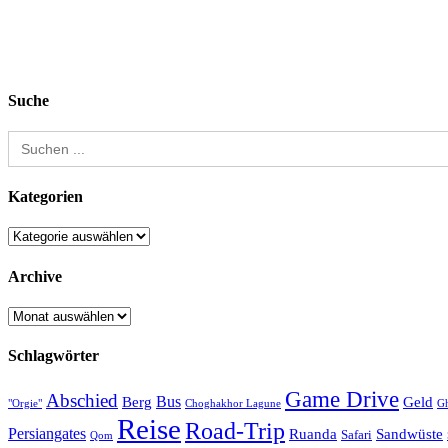
Suche
Search
for:
Kategorien
Kategorien
Archive
Archive
Schlagwörter
Game Drive
Abschied
Bus
Berg
Geld
"Orgie"
Choghakhor Lagune
G
Reise
Road-Trip
Persiangates
Ruanda
Sandwüste
Safari
Qom