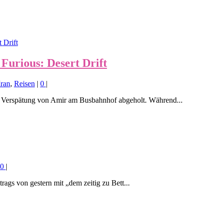
 Furious: Desert Drift
Iran
,
Reisen
|
0
|
Verspätung von Amir am Busbahnhof abgeholt. Während...
0
|
trags von gestern mit „dem zeitig zu Bett...