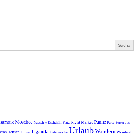
Moschee
Panne
sambik
Night Market
Naqsch-e-Dschahān-Platz
Party
Persepolis
Urlaub
Wandern
Uganda
eran
Tehran
Tunnel
Unterwäsche
Witsishoek