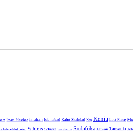
Kenia
Isfahan
Mo
Islamabad
Kalut Shahdad
Lost Place
hom
Imam-Moschee
Kap
Südafrika
Schiras
Tansania
Schrein
Taiwan
Teh
Schahzadeh-Garten
Staudamm