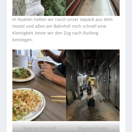
In Hualien holten wir rasch unser Gepäck aus dem
Hostel und aßen am Bahnhof noch schnell eine
Kleinigkeit, bevor wir den Zug nach Ruifang
bestiegen.
Essen am Bahnhof
Weg zum Hostel