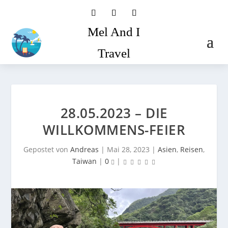
Mel And I
Travel
28.05.2023 – DIE
WILLKOMMENS-FEIER
Gepostet von
Andreas
|
Mai 28, 2023
|
Asien
,
Reisen
,
Taiwan
|
0
|