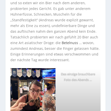
und so exten wir ein Bier nach dem anderen,
probierten jedes Gericht. Es gab unter anderem
Hühnerfüsse, Schnecken, Muscheln für die
„Standfestigkeit“ (Andreas wurde explizit gewarnt,
mehr als Eine zu essen), undefinierbare Dinge und
das auftischen nahm den ganzen Abend kein Ende.
Tatsächlich probierten wir nach gefühlt 20 Bier auch
eine Art asiatischer Droge: die
Betelnuss
… wovon,
zumindest Andreas, besser die Finger gelassen hätte.
Einige Erinnerungen sind etwas verschwommen und
der nächste Tag wurde interessant.
Das einzige brauchbare
Foto des Abends …