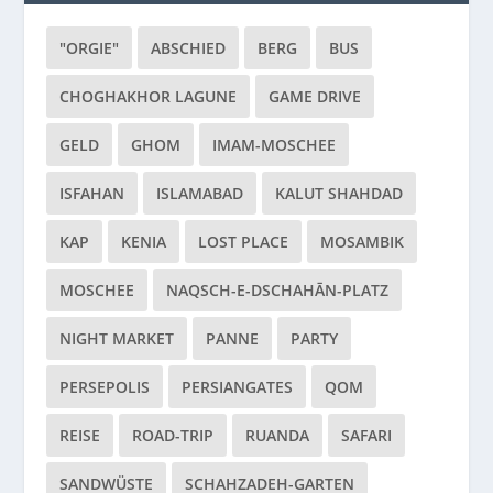
"ORGIE"
ABSCHIED
BERG
BUS
CHOGHAKHOR LAGUNE
GAME DRIVE
GELD
GHOM
IMAM-MOSCHEE
ISFAHAN
ISLAMABAD
KALUT SHAHDAD
KAP
KENIA
LOST PLACE
MOSAMBIK
MOSCHEE
NAQSCH-E-DSCHAHĀN-PLATZ
NIGHT MARKET
PANNE
PARTY
PERSEPOLIS
PERSIANGATES
QOM
REISE
ROAD-TRIP
RUANDA
SAFARI
SANDWÜSTE
SCHAHZADEH-GARTEN