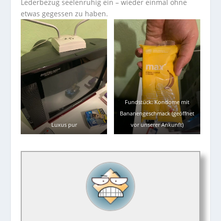
Lederbezug seelenruhig ein – wieder einmal ohne
etwas gegessen zu haben.
Fundstück: Kondome mit
Bananengeschmack (geöffnet
Luxus pur
vor unserer Ankunft)