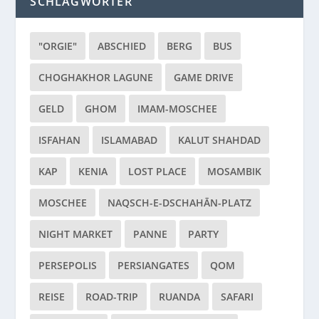
SCHLAGWÖRTER
"ORGIE"
ABSCHIED
BERG
BUS
CHOGHAKHOR LAGUNE
GAME DRIVE
GELD
GHOM
IMAM-MOSCHEE
ISFAHAN
ISLAMABAD
KALUT SHAHDAD
KAP
KENIA
LOST PLACE
MOSAMBIK
MOSCHEE
NAQSCH-E-DSCHAHĀN-PLATZ
NIGHT MARKET
PANNE
PARTY
PERSEPOLIS
PERSIANGATES
QOM
REISE
ROAD-TRIP
RUANDA
SAFARI