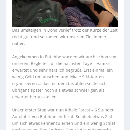
Das umsteigen in Doha verlief trotz der Kürze der Zeit
recht gut und so kamen wir unserem Ziel immer
näher.
Angekommen in Entebbe wurden wir auch schon von
unserem Begleiter für die nächsten Tage – Hamza –
erwartet und sehr herzlich begrüßt. Erst einmal ein
wenig Geld umtauschen und lokale SIM-Karten
organisieren … das mit dem bezahlen sollte sich
übrigens später noch als etwas schwieriger, als
erwartet herausstellen.
Unser erster Stop war nun Kibale Forest – 6 Stunden
Autofahrt von Entebbe entfernt. So blieb etwas Zeit
um sich etwas kennenzulernen und ein wenig Schlaf
nachzuholen. Das Andreas Genick das mitgemacht